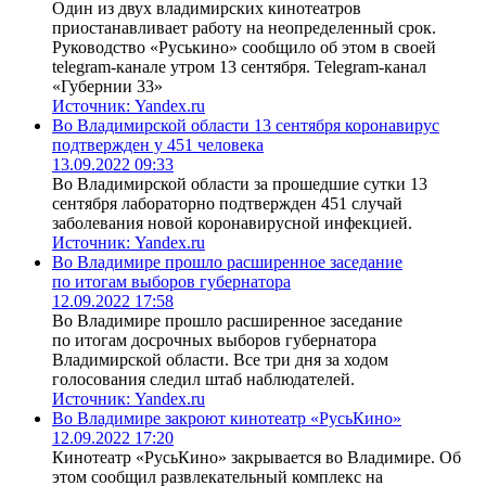
Один из двух владимирских кинотеатров
приостанавливает работу на неопределенный срок.
Руководство «Руськино» сообщило об этом в своей
telegram-канале утром 13 сентября. Telegram-канал
«Губернии 33»
Источник:
Yandex.ru
Во Владимирской области 13 сентября коронавирус
подтвержден у 451 человека
13.09.2022 09:33
Во Владимирской области за прошедшие сутки 13
сентября лабораторно подтвержден 451 случай
заболевания новой коронавирусной инфекцией.
Источник:
Yandex.ru
Во Владимире прошло расширенное заседание
по итогам выборов губернатора
12.09.2022 17:58
Во Владимире прошло расширенное заседание
по итогам досрочных выборов губернатора
Владимирской области. Все три дня за ходом
голосования следил штаб наблюдателей.
Источник:
Yandex.ru
Во Владимире закроют кинотеатр «РусьКино»
12.09.2022 17:20
Кинотеатр «РусьКино» закрывается во Владимире. Об
этом сообщил развлекательный комплекс на