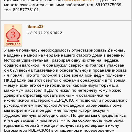
можете ознакомится с нашими работами! тел. 89107775039
тел. 89157773101
ikona33
01.11.2016 04:12
У меня появилась необходимость отреставрировать 2 иконы ,
найденные мной на чердаке нашего старого дома в деревне.
История удивительная : разбирая одну из стен на чердаке,
обшитой вагонкой , я обнаружил сверток из тряпок ( упакован
он был весьма тщательно и основательно) и проанализировав
- я понял , что это положил в свое время мой дед – полковник
НКВД! Если бы этот сверток с иконами обнаружили в то время
– ему и всей его семье грозила бы как минимум тюрьма, а
максимум расстрел!!! Долго искал по интернету кому можно
доверить отреставрировать иконы – и остановился на
иконописной мастерской ЗЕРЦАЛО. Я позвонил и пообщался с
руководителем мастерской Александром Барановым, позже
мы встретились и он дал мне полную историческую и
художественную атрибуцию икон. По ценам мы определились
и я еще заказал к ним киоты – что бы сохранность икон была
идеальна. через 2 месяца я получил из реставрации икону
Богоматери ИВЕРСКАЯ в отчищенном и посеребренном