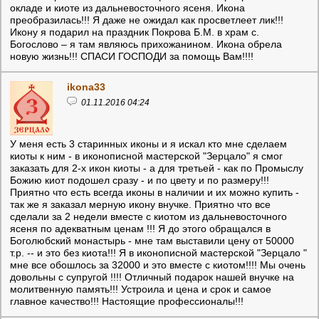
окладе и киоте из дальневосточного ясеня. Икона
преобразилась!!! Я даже не ожидал как просветлеет лик!!!
Икону я подарил на праздник Покрова Б.М. в храм с.
Богослово – я там являюсь прихожанином. Икона обрела
новую жизнь!!! СПАСИ ГОСПОДИ за помощь Вам!!!!
ikona33
01.11.2016 04:24
У меня есть 3 старинных иконы и я искал кто мне сделаем
киоты к ним - в иконописной мастерской "Зерцало" я смог
заказать для 2-х икон киоты - а для третьей - как по Промыслу
Божию киот подошел сразу - и по цвету и по размеру!!!
Приятно что есть всегда иконы в наличии и их можно купить -
так же я заказал мерную икону внучке. Приятно что все
сделали за 2 недели вместе с киотом из дальневосточного
ясеня по адекватным ценам !!! Я до этого обращался в
Боголюбский монастырь - мне там выставили цену от 50000
т.р. -- и это без киота!!! Я в иконописной мастерской "Зерцало "
мне все обошлось за 32000 и это вместе с киотом!!!! Мы очень
довольны с супругой !!!! Отличный подарок нашей внучке на
молитвенную память!!! Устроила и цена и срок и самое
главное качество!!! Настоящие профессионалы!!!