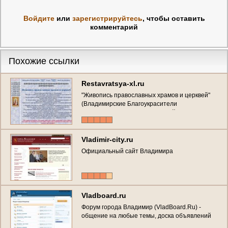
Войдите
или
зарегистрируйтесь
, чтобы оставить
комментарий
Похожие ссылки
Restavratsya-xl.ru
"Живопись православных храмов и церквей"
(Владимирские Благоукрасители
православных храмов и церквей)
Владимирская область, г. Владимир, телефон:
8-920-627-73-76
Vladimir-city.ru
Официальный сайт Владимира
Vladboard.ru
Форум города Владимир (VladBoard.Ru) -
общение на любые темы, доска объявлений
(Владимирская область, г. Владимир)