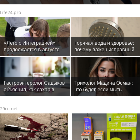
Life24.pro
«Лето с Интеграцией»
Горячая вода и здоровье:
продолжается в августе
почему важен исправный
— заключительный месяц
водонагреватель
программы
Гастроэнтеролог Садыков
Трихолог Мадина Осман:
объяснил, как сахар в
что будет, если мыть
рационе ускоряет
голову ежедневно
изнашивание тканей
29ru.net