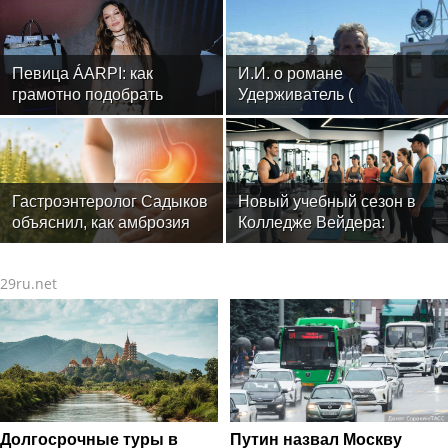
Певица ÁARPI: как
И.И. о романе
грамотно подобрать
Удерживатель (
гардероб для
Удерживающий сейчас )
выступлений
русского вологодского
писателя и поэта Андрея
Малышева ( роман
опубликован в 2016 г. )
Гастроэнтеролог Садыков
Новый учебный сезон в
объяснил, как амброзия
Колледже Вейдера:
может влиять на ЖКТ
стартовали очные
программы подготовки
29ru.net
фитнес-тренеров и
специалистов индустрии
здоровья
Долгосрочные туры в
Путин назвал Москву