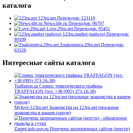
каталога
123ru.net
Переходов: 123119
News-life.ru
Переходов: 96797
Love.29ru.net
Переходов: 95451
123ru.market (работа)
Переходов:
89109
Znakomstva.29ru.net
Переходов:
63126
Интересные сайты каталога
Traffagon.su
Сервис тематического трафика
TRAFFAGON (тел. +38 (095) 373-16-38)
Mylove.123ru.net
Знакомства на 123ru.net (реальные
знакомства в вашем городе)
Zapret-info.gov.ru
Перечень запрещенных сайтов (реестр)