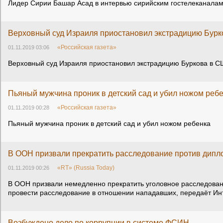
Лидер Сирии Башар Асад в интервью сирийским гостелеканалам
Верховный суд Израиля приостановил экстрадицию Бур
«Российская газета»
01.11.2019 03:06
Верховный суд Израиля приостановил экстрадицию Буркова в 
Пьяный мужчина проник в детский сад и убил ножом реб
«Российская газета»
01.11.2019 00:28
Пьяный мужчина проник в детский сад и убил ножом ребенка
В ООН призвали прекратить расследование против дип
«RT» (Russia Today)
01.11.2019 00:26
В ООН призвали немедленно прекратить уголовное расследован
провести расследование в отношении нападавших, передаёт Ин
Возбуждено дело по коррупции в системе ФСИН