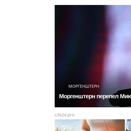
МОРГЕНШТЕРН
Моргенштерн перепел Мию
Life24.pro