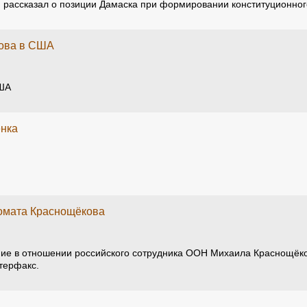
 рассказал о позиции Дамаска при формировании конституционног
кова в США
США
енка
ломата Краснощёкова
ие в отношении российского сотрудника ООН Михаила Краснощёков
терфакс.