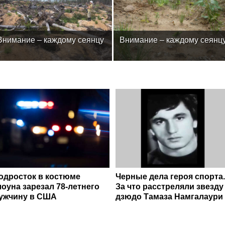
Внимание – каждому сеянцу
Внимание – каждому сеянц
одросток в костюме
Черные дела героя спорта.
лоуна зарезал 78-летнего
За что расстреляли звезду
ужчину в США
дзюдо Тамаза Намгалаури