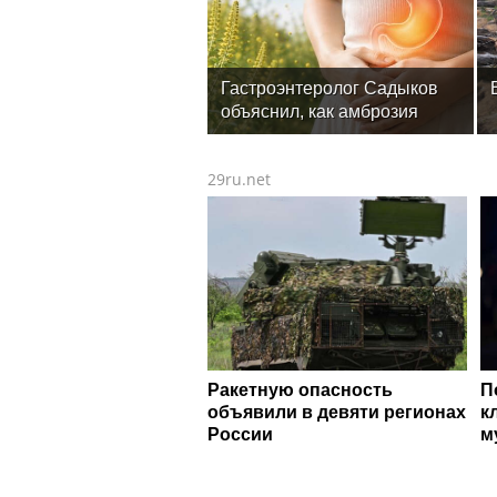
Гастроэнтеролог Садыков
объяснил, как амброзия
может влиять на ЖКТ
29ru.net
Ракетную опасность
П
объявили в девяти регионах
к
России
м