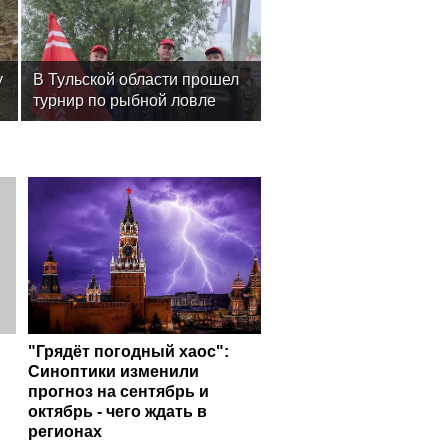
у
В Тульской области прошел
турнир по рыбной ловле
среди команд
железнодорожников
"Грядёт погодный хаос":
Синоптики изменили
прогноз на сентябрь и
октябрь - чего ждать в
регионах