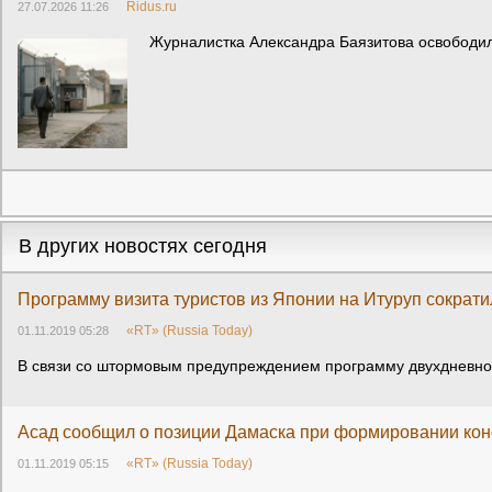
Ridus.ru
27.07.2026 11:26
Журналистка Александра Баязитова освободил
В других новостях сегодня
Программу визита туристов из Японии на Итуруп сократи
«RT» (Russia Today)
01.11.2019 05:28
В связи со штормовым предупреждением программу двухдневного
Асад сообщил о позиции Дамаска при формировании кон
«RT» (Russia Today)
01.11.2019 05:15