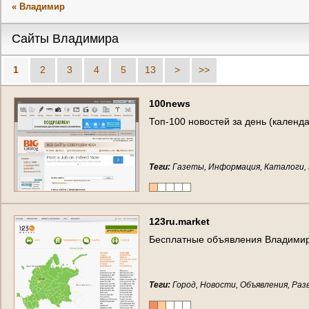
« Владимир
Сайты Владимира
1
2
3
4
5
13
>
>>
100news
Топ-100 новостей за день (кален
Теги:
Газеты, Информация, Каталоги, 
123ru.market
Бесплатные объявления Владимира 
Теги:
Город, Новости, Объявления, Раз