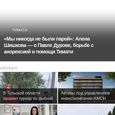
ТИМАТИ
«Мы никогда не были парой»: Алена
Шишкова — о Павле Дурове, борьбе с
анорексией и помощи Тимати
Life24.pro
В Тульской области
Активы под управлением
прошел турнир по рыбной
инвесткомпании AMCH
ловле среди команд
превысили $50 млн
железнодорожников