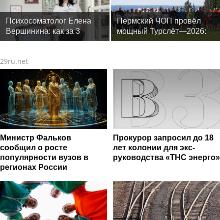
Психосоматолог Елена
Пермский ЧОП провёл
Вершинина: как за 3
мощный Турслёт—2026:
минуты вернуть себе
фото, результаты и
равновесие
впечатления от
29ru.net
мероприятия
Министр Фальков
Прокурор запросил до 18
сообщил о росте
лет колонии для экс-
популярности вузов в
руководства «ТНС энерго»
регионах России