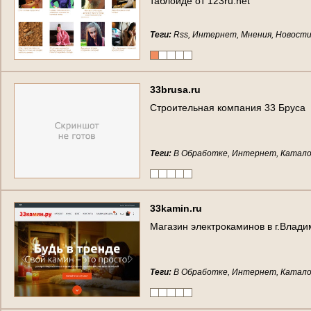
т
а
б
л
о
и
д
е
о
т
1
2
3
r
u
.
n
e
t
Теги:
Rss, Интернет, Мнения, Новост
3
3
b
r
u
s
a
.
r
u
С
т
р
о
и
т
е
л
ь
н
а
я
к
о
м
п
а
н
и
я
3
3
Б
р
у
с
а
Теги:
В Обработке, Интернет, Катало
3
3
k
a
m
i
n
.
r
u
М
а
г
а
з
и
н
э
л
е
к
т
р
о
к
а
м
и
н
о
в
в
г
.
В
л
а
д
и
Теги:
В Обработке, Интернет, Катало