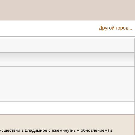
Другой город...
и
с
ш
е
с
т
в
и
й
в
В
л
а
д
и
м
и
р
е
с
е
ж
е
м
и
н
у
т
н
ы
м
о
б
н
о
в
л
е
н
и
е
м
)
в