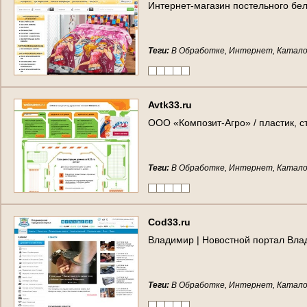
И
н
т
е
р
н
е
т
-
м
а
г
а
з
и
н
п
о
с
т
е
л
ь
н
о
г
о
б
е
Теги:
В Обработке, Интернет, Катало
A
v
t
k
3
3
.
r
u
О
О
О
«
К
о
м
п
о
з
и
т
-
А
г
р
о
»
/
п
л
а
с
т
и
к
,
с
Теги:
В Обработке, Интернет, Катало
C
o
d
3
3
.
r
u
В
л
а
д
и
м
и
р
|
Н
о
в
о
с
т
н
о
й
п
о
р
т
а
л
В
л
а
Теги:
В Обработке, Интернет, Катало