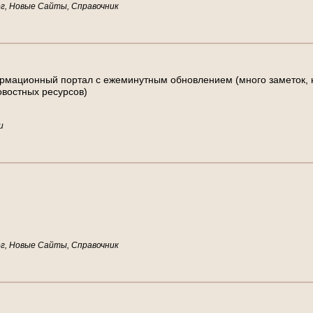
г, Новые Сайты, Справочник
р
м
а
ц
и
о
н
н
ы
й
п
о
р
т
а
л
с
е
ж
е
м
и
н
у
т
н
ы
м
о
б
н
о
в
л
е
н
и
е
м
(
м
н
о
г
о
з
а
м
е
т
о
к
,
о
в
о
с
т
н
ы
х
р
е
с
у
р
с
о
в
)
и
г, Новые Сайты, Справочник