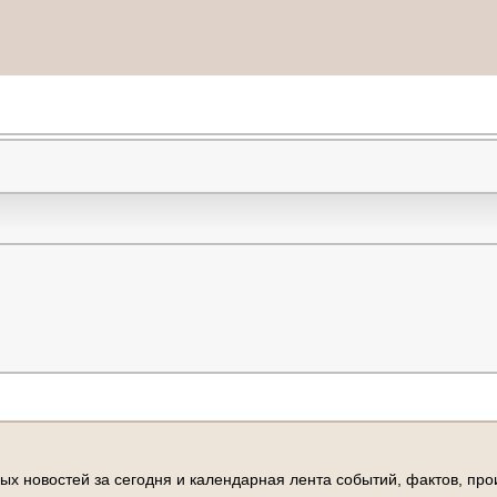
ы
х
н
о
в
о
с
т
е
й
з
а
с
е
г
о
д
н
я
и
к
а
л
е
н
д
а
р
н
а
я
л
е
н
т
а
с
о
б
ы
т
и
й
,
ф
а
к
т
о
в
,
п
р
о