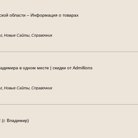
с
к
о
й
о
б
л
а
с
т
и
–
И
н
ф
о
р
м
а
ц
и
я
о
т
о
в
а
р
а
х
г, Новые Сайты, Справочник
л
а
д
и
м
и
р
а
в
о
д
н
о
м
м
е
с
т
е
|
с
к
и
д
к
и
о
т
A
d
m
i
l
l
i
o
n
s
г, Новые Сайты, Справочник
2
(
г
.
В
л
а
д
и
м
и
р
)