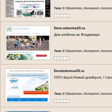
Теги:
В Обработке, Интернет, Катало
D
o
m
-
r
e
b
e
n
k
a
3
3
.
r
u
Д
о
м
р
е
б
ё
н
к
а
в
о
В
л
а
д
и
м
и
р
е
Теги:
В Обработке, Интернет, Катало
D
o
m
i
z
d
e
r
e
v
a
3
3
.
r
u
О
О
О
&
q
u
o
t
;
Н
о
в
ы
й
д
о
м
&
q
u
o
t
;
/
с
т
р
Теги:
В Обработке, Интернет, Катало