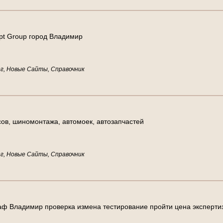
p
t
G
r
o
u
p
г
о
р
о
д
В
л
а
д
и
м
и
р
г, Новые Сайты, Справочник
с
о
в
,
ш
и
н
о
м
о
н
т
а
ж
а
,
а
в
т
о
м
о
е
к
,
а
в
т
о
з
а
п
ч
а
с
т
е
й
г, Новые Сайты, Справочник
а
ф
В
л
а
д
и
м
и
р
п
р
о
в
е
р
к
а
и
з
м
е
н
а
т
е
с
т
и
р
о
в
а
н
и
е
п
р
о
й
т
и
ц
е
н
а
э
к
с
п
е
р
т
и