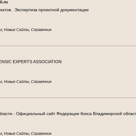
i
i
.
r
u
о
е
к
т
о
в
.
Э
к
с
п
е
р
т
и
з
а
п
р
о
е
к
т
н
о
й
д
о
к
у
м
е
н
т
а
ц
и
и
г, Новые Сайты, Справочник
E
N
S
I
C
E
X
P
E
R
T
S
A
S
S
O
C
I
A
T
I
O
N
г, Новые Сайты, Справочник
б
л
а
с
т
и
-
О
ф
и
ц
и
а
л
ь
н
ы
й
с
а
й
т
Ф
е
д
е
р
а
ц
и
и
б
о
к
с
а
В
л
а
д
и
м
и
р
с
к
о
й
о
б
л
а
с
г, Новые Сайты, Справочник