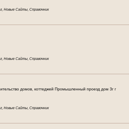
г, Новые Сайты, Справочник
г, Новые Сайты, Справочник
о
и
т
е
л
ь
с
т
в
о
д
о
м
о
в
,
к
о
т
т
е
д
ж
е
й
П
р
о
м
ы
ш
л
е
н
н
ы
й
п
р
о
е
з
д
д
о
м
3
г
г
г, Новые Сайты, Справочник