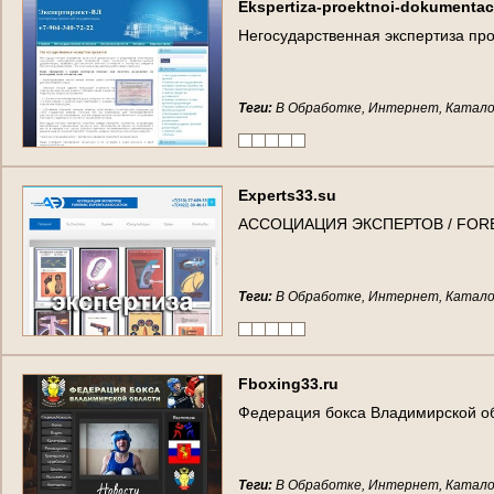
E
k
s
p
e
r
t
i
z
a
-
p
r
o
e
k
t
n
o
i
-
d
o
k
u
m
e
n
t
a
c
Н
е
г
о
с
у
д
а
р
с
т
в
е
н
н
а
я
э
к
с
п
е
р
т
и
з
а
п
р
Теги:
В Обработке, Интернет, Катало
E
x
p
e
r
t
s
3
3
.
s
u
А
С
С
О
Ц
И
А
Ц
И
Я
Э
К
С
П
Е
Р
Т
О
В
/
F
O
R
Теги:
В Обработке, Интернет, Катало
F
b
o
x
i
n
g
3
3
.
r
u
Ф
е
д
е
р
а
ц
и
я
б
о
к
с
а
В
л
а
д
и
м
и
р
с
к
о
й
о
Теги:
В Обработке, Интернет, Катало