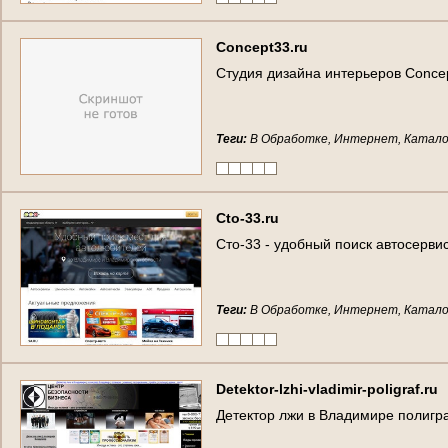
C
o
n
c
e
p
t
3
3
.
r
u
С
т
у
д
и
я
д
и
з
а
й
н
а
и
н
т
е
р
ь
е
р
о
в
C
o
n
c
e
Теги:
В Обработке, Интернет, Катало
C
t
o
-
3
3
.
r
u
С
т
о
-
3
3
-
у
д
о
б
н
ы
й
п
о
и
с
к
а
в
т
о
с
е
р
в
и
Теги:
В Обработке, Интернет, Катало
D
e
t
e
k
t
o
r
-
l
z
h
i
-
v
l
a
d
i
m
i
r
-
p
o
l
i
g
r
a
f
.
r
u
Д
е
т
е
к
т
о
р
л
ж
и
в
В
л
а
д
и
м
и
р
е
п
о
л
и
г
р