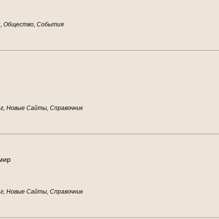
и, Общество, События
г, Новые Сайты, Справочник
м
и
р
г, Новые Сайты, Справочник