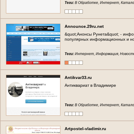
Теги:
В Обработке, Интернет, Катало
A
n
n
o
u
n
c
e
.
2
9
r
u
.
n
e
t
&
q
u
o
t
;
А
н
о
н
с
ы
Р
у
н
е
т
а
&
q
u
o
t
;
-
и
н
ф
о
п
о
п
у
л
я
р
н
ы
х
и
н
ф
о
р
м
а
ц
и
о
н
н
ы
х
и
н
Теги:
Интернет, Информация, Новост
A
n
t
i
k
v
a
r
3
3
.
r
u
А
н
т
и
к
в
а
р
и
а
т
в
В
л
а
д
и
м
и
р
е
Теги:
В Обработке, Интернет, Катало
A
r
t
p
o
s
t
e
l
-
v
l
a
d
i
m
i
r
.
r
u