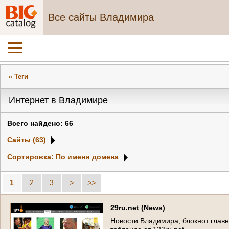
Все сайты Владимира
« Теги
Интернет в Владимире
Всего найдено: 66
Сайты (63)
Сортировка: По имени домена
1
2
3
>
>>
2
9
r
u
.
n
e
t
(
N
e
w
s
)
Н
о
в
о
с
т
и
В
л
а
д
и
м
и
р
а
,
б
л
о
к
н
о
т
г
л
а
в
н