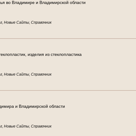
л
ь
я
в
о
В
л
а
д
и
м
и
р
е
и
В
л
а
д
и
м
и
р
с
к
о
й
о
б
л
а
с
т
и
г, Новые Сайты, Справочник
т
е
к
л
о
п
л
а
с
т
и
к
,
и
з
д
е
л
и
я
и
з
с
т
е
к
л
о
п
л
а
с
т
и
к
а
г, Новые Сайты, Справочник
д
и
м
и
р
а
и
В
л
а
д
и
м
и
р
с
к
о
й
о
б
л
а
с
т
и
г, Новые Сайты, Справочник