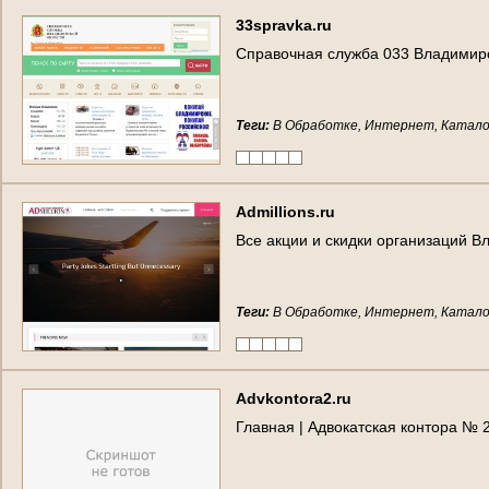
3
3
s
p
r
a
v
k
a
.
r
u
С
п
р
а
в
о
ч
н
а
я
с
л
у
ж
б
а
0
3
3
В
л
а
д
и
м
и
р
Теги:
В Обработке, Интернет, Катало
A
d
m
i
l
l
i
o
n
s
.
r
u
В
с
е
а
к
ц
и
и
и
с
к
и
д
к
и
о
р
г
а
н
и
з
а
ц
и
й
В
Теги:
В Обработке, Интернет, Катало
A
d
v
k
o
n
t
o
r
a
2
.
r
u
Г
л
а
в
н
а
я
|
А
д
в
о
к
а
т
с
к
а
я
к
о
н
т
о
р
а
№