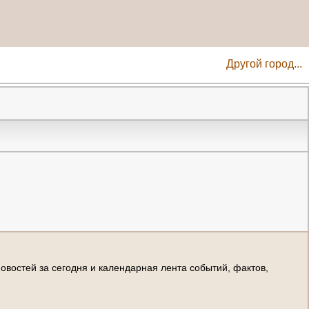
Другой город...
н
о
в
о
с
т
е
й
з
а
с
е
г
о
д
н
я
и
к
а
л
е
н
д
а
р
н
а
я
л
е
н
т
а
с
о
б
ы
т
и
й
,
ф
а
к
т
о
в
,