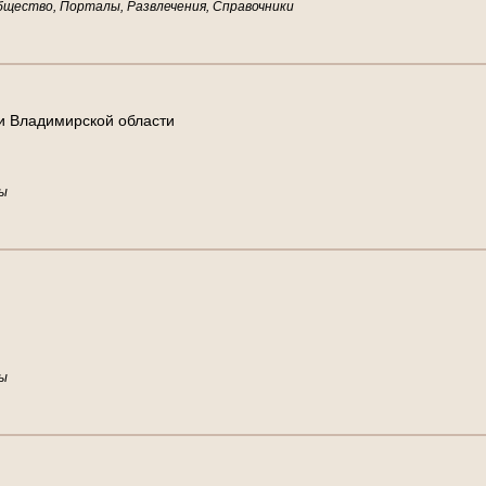
бщество, Порталы, Развлечения, Справочники
и
В
л
а
д
и
м
и
р
с
к
о
й
о
б
л
а
с
т
и
ы
ы