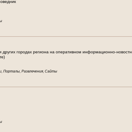
п
о
в
е
д
н
и
к
ы
и
д
р
у
г
и
х
г
о
р
о
д
а
х
р
е
г
и
о
н
а
н
а
о
п
е
р
а
т
и
в
н
о
м
и
н
ф
о
р
м
а
ц
и
о
н
н
о
-
н
о
в
о
с
т
н
т
е
)
, Порталы, Развлечения, Сайты
ы