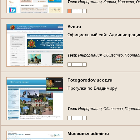
Теги:
Информация, Карты, Новости, О
A
v
o
.
r
u
О
ф
и
ц
и
а
л
ь
н
ы
й
с
а
й
т
А
д
м
и
н
и
с
т
р
а
ц
и
Теги:
Информация, Общество, Портал
F
o
t
o
g
o
r
o
d
o
v
.
u
c
o
z
.
r
u
П
р
о
г
у
л
к
а
п
о
В
л
а
д
и
м
и
р
у
Теги:
Информация, Общество, Портал
M
u
s
e
u
m
.
v
l
a
d
i
m
i
r
.
r
u