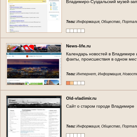
В
л
а
д
и
м
и
р
о
-
С
у
з
д
а
л
ь
с
к
и
й
м
у
з
е
й
-
з
а
Теги:
Информация, Общество, Портал
N
e
w
s
-
l
i
f
e
.
r
u
К
а
л
е
н
д
а
р
ь
н
о
в
о
с
т
е
й
в
В
л
а
д
и
м
и
р
е
ф
а
к
т
ы
,
п
р
о
и
с
ш
е
с
т
в
и
я
в
о
д
н
о
м
м
е
с
Теги:
Интернет, Информация, Новости
O
l
d
-
v
l
a
d
i
m
i
r
.
r
u
С
а
й
т
о
с
т
а
р
о
м
г
о
р
о
д
е
В
л
а
д
и
м
и
р
е
Теги:
Информация, Общество, Портал