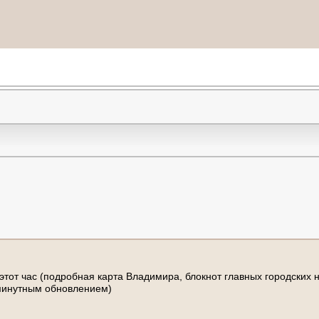
э
т
о
т
ч
а
с
(
п
о
д
р
о
б
н
а
я
к
а
р
т
а
В
л
а
д
и
м
и
р
а
,
б
л
о
к
н
о
т
г
л
а
в
н
ы
х
г
о
р
о
д
с
к
и
х
м
и
н
у
т
н
ы
м
о
б
н
о
в
л
е
н
и
е
м
)