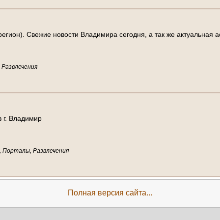
р
е
г
и
о
н
)
.
С
в
е
ж
и
е
н
о
в
о
с
т
и
В
л
а
д
и
м
и
р
а
с
е
г
о
д
н
я
,
а
т
а
к
ж
е
а
к
т
у
а
л
ь
н
а
я
а
 Развлечения
в
г
.
В
л
а
д
и
м
и
р
, Порталы, Развлечения
Полная версия сайта...