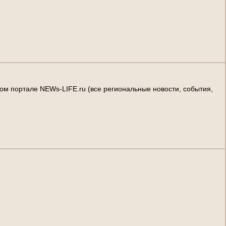
о
м
п
о
р
т
а
л
е
N
E
W
s
-
L
I
F
E
.
r
u
(
в
с
е
р
е
г
и
о
н
а
л
ь
н
ы
е
н
о
в
о
с
т
и
,
с
о
б
ы
т
и
я
,