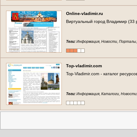
O
n
l
i
n
e
-
v
l
a
d
i
m
i
r
.
r
u
В
и
р
т
у
а
л
ь
н
ы
й
г
о
р
о
д
В
л
а
д
и
м
и
р
(
3
3
Теги:
Информация, Новости, Порталы,
T
o
p
-
v
l
a
d
i
m
i
r
.
c
o
m
T
o
p
-
V
l
a
d
i
m
i
r
.
c
o
m
-
к
а
т
а
л
о
г
р
е
с
у
р
с
о
Теги:
Информация, Каталоги, Новости