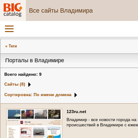
Все сайты Владимира
« Теги
Порталы в Владимире
Всего найдено: 9
Сайты (8)
Сортировка: По имени домена
1
2
3
r
u
.
n
e
t
В
л
а
д
и
м
и
р
-
в
с
е
н
о
в
о
с
т
и
г
о
р
о
д
а
н
а
п
р
о
и
с
ш
е
с
т
в
и
й
в
В
л
а
д
и
м
и
р
е
с
е
ж
е