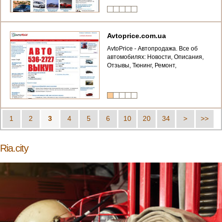
услуг)
Avtoprice.com.ua
AvtoPrіce - Автопродажа. Все об
автомобилях: Новости, Описания,
Отзывы, Тюнинг, Ремонт,
Автоэротика, Форум, Право,
Страхование
1
2
3
4
5
6
10
20
34
>
>>
Ria.city