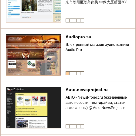
京市朝阳区朝外南街 中保大厦后面308
大院, AG68 库房，联系人
13522531536，季马 China 100020,
Beijing shi , chao wai nan jie, zhon bao
dasha hou mian 308 da yuan, AG68
kufang)
Audiopro.su
Электронный магазин аудиотехники
Audio Pro
Auto.newsproject.ru
АВТО - NewsProject.ru (ежедневные
авто новости, тест-драйвы, статьи,
автосалоны) @ Auto.NewsProject.ru