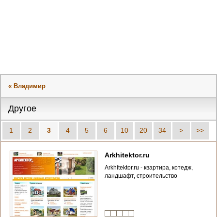
« Владимир
Другое
1
2
3
4
5
6
10
20
34
>
>>
Arkhitektor.ru
Arkhitektor.ru - квартира, котедж,
ландшафт, строительство