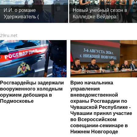
специалистов индустрии
этнологии РАН
здоровья
И.И. о романе
Новый учебный сезон в
Удерживатель (
Колледже Вейдера:
Удерживающий сейчас )
стартовали очные
русского вологодского
программы подготовки
29ru.net
писателя и поэта Андрея
фитнес-тренеров и
Малышева ( роман
специалистов индустрии
опубликован в 2016 г. )
здоровья
Росгвардейцы задержали
Врио начальника
вооруженного холодным
управления
оружием дебошира в
вневедомственной
Подмосковье
охраны Росгвардии по
Чувашской Республике -
Чувашии принял участие
во Всероссийском
совещании-семинаре в
Нижнем Новгороде