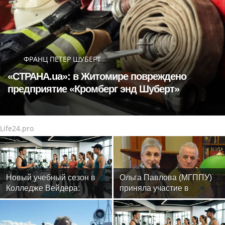
ФРАНЦ ПЕТЕР ШУБЕРТ
«СТРАНА.ua»: в Житомире повреждено
предприятие «Кромберг энд Шуберт»
Life24.pro
Новый учебный сезон в
Ольга Павлова (МГППУ)
Колледже Вейдера:
приняла участие в
стартовали очные
научном семинаре отдела
программы подготовки
этнографии Кавказа в
фитнес-тренеров и
Музее антропологии и