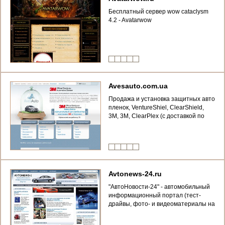
Бесплатный сервер wow cataclysm
4.2 - Avatarwow
Avesauto.com.ua
Продажа и установка защитных авто
пленок, VentureShіel, ClearShіeld,
3M, 3М, ClearPleх (с доставкой по
Украине) г. Киев ул. Электриков, 23в,
тел.: (067) 635-50-22
Avtonews-24.ru
"АвтоНовости-24" - автомобильный
информационный портал (тест-
драйвы, фото- и видеоматериалы на
портале "avtonews-24.ru",
справочник страховых и лизинговых