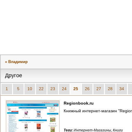
« Владимир
Другое
1
5
10
22
23
24
25
26
27
28
34
Regionbook.ru
Книжный интернет-магазин "Regіon" 
Теги:
Интернет-Магазины, Книги