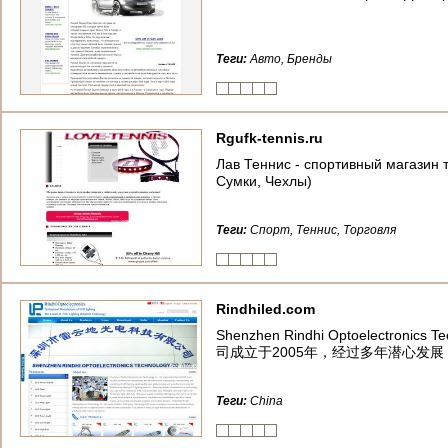
Теги:
Авто, Бренды
Rgufk-tennis.ru
Лав Теннис - спортивный магазин т
Сумки, Чехлы)
Теги:
Спорт, Теннис, Торговля
Rindhiled.com
Shenzhen Rindhi Optoelectronics T
司成立于2005年，经过多年潜心发
Теги:
China