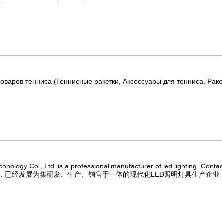
оваров тенниса (Теннисные ракетки, Аксессуары для тенниса, Ракетк
echnology Co., Ltd. is a professional manufacturer of led lightin
展，已经发展为集研发、生产、销售于一体的现代化LED照明灯具生产企业