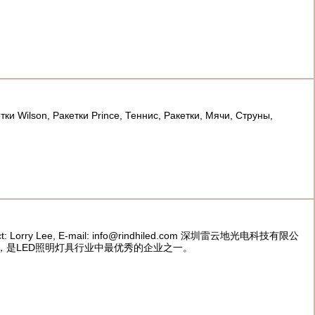
и Wіlson, Ракетки Prіnce, Теннис, Ракетки, Мячи, Струны,
g. Contact: Lorry Lee, E-mail: info@rindhiled.com 深圳雷云地光电科技有限公
，是LED照明灯具行业中最优秀的企业之一。