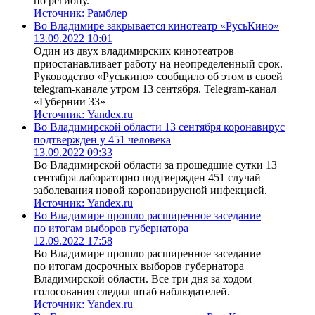
по региону.
Источник:
Рамблер
Во Владимире закрывается кинотеатр «РусьКино»
13.09.2022 10:01
Один из двух владимирских кинотеатров
приостанавливает работу на неопределенный срок.
Руководство «Руськино» сообщило об этом в своей
telegram-канале утром 13 сентября. Telegram-канал
«Губернии 33»
Источник:
Yandex.ru
Во Владимирской области 13 сентября коронавирус
подтвержден у 451 человека
13.09.2022 09:33
Во Владимирской области за прошедшие сутки 13
сентября лабораторно подтвержден 451 случай
заболевания новой коронавирусной инфекцией.
Источник:
Yandex.ru
Во Владимире прошло расширенное заседание
по итогам выборов губернатора
12.09.2022 17:58
Во Владимире прошло расширенное заседание
по итогам досрочных выборов губернатора
Владимирской области. Все три дня за ходом
голосования следил штаб наблюдателей.
Источник:
Yandex.ru