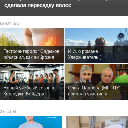
сделала пересадку волос
Life24.pro
Гастроэнтеролог Садыков
И.И. о романе
объяснил, как амброзия
Удерживатель (
может влиять на ЖКТ
Удерживающий сейчас )
русского вологодского
писателя и поэта Андрея
Малышева ( роман
опубликован в 2016 г. )
Новый учебный сезон в
Ольга Павлова (МГППУ)
Колледже Вейдера:
приняла участие в
стартовали очные
научном семинаре отдела
программы подготовки
этнографии Кавказа в
29ru.net
фитнес-тренеров и
Музее антропологии и
специалистов индустрии
этнологии РАН
здоровья