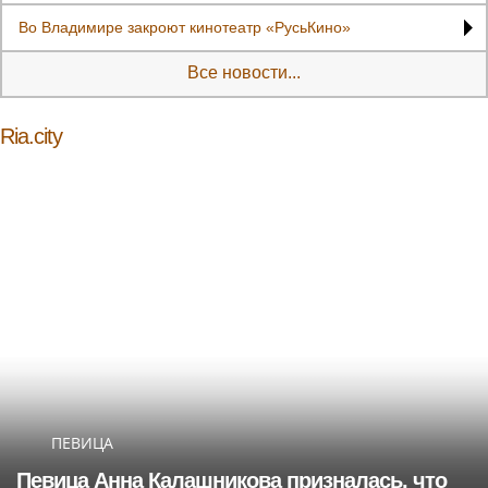
Во Владимире закроют кинотеатр «РусьКино»
Все новости...
Ria.city
ПЕВИЦА
Певица Анна Калашникова призналась, что